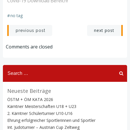
Covid-19 Download Bereich!
#
no tag
Post
Post
next post
previous post
navigation
navigation
Comments are closed
Search
for:
Neueste Beiträge
ÖSTM + ÖM KATA 2026
Kärntner Meisterschaften U18 + U23
2. Kärntner Schülerturnier U10-U16
Ehrung erfolgreicher Sportlerinnen und Sportler
Int. Judoturnier – Austrian Cup Zeltweg