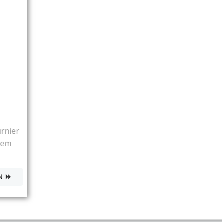
rnier
sem
N