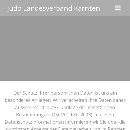
Zum
Judo Landesverband Kärnten
Inhalt
springen
Der Schutz Ihrer persönlichen Daten ist uns ein
besonderes Anliegen. Wir verarbeiten Ihre Daten daher
ausschließlich auf Grundlage der gesetzlichen
Bestimmungen (DSGVO, TKG 2003). In diesen
Datenschutzinformationen informieren wir Sie über die
wichtigsten Aspekte der Datenverarbeitung im Rahmen