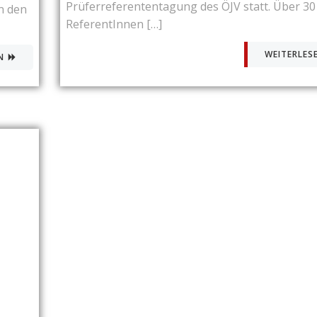
Prüferreferententagung des ÖJV statt. Über 30
n den
ReferentInnen […]
WEITERLES
N