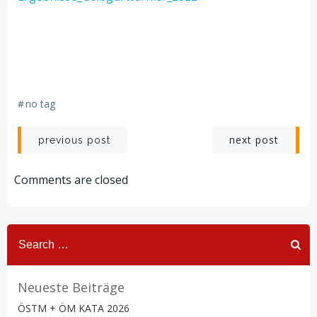
#
no tag
Post
Post
next post
previous post
navigation
navigation
Comments are closed
Search
for:
Neueste Beiträge
ÖSTM + ÖM KATA 2026