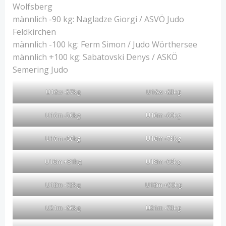
Wolfsberg
männlich -90 kg: Nagladze Giorgi / ASVÖ Judo
Feldkirchen
männlich -100 kg: Ferm Simon / Judo Wörthersee
männlich +100 kg: Sabatovski Denys / ASKÖ
Semering Judo
U16w -57kg
U16w -63kg
U16m -50kg
U16m -60kg
U16m -66kg
U16m -73kg
U16m +81kg
U18m -66kg
U18m -73kg
U18m +90kg
U21m -66kg
U21m -73kg