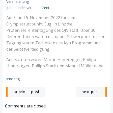
Veranstaltung
Judo Landesverband Kärnten
Am 5. und 6. November 2022 fand im
Olympiastützpunkt Gugl in Linz die
Prüferreferententagung des ÖJV statt. Über 30
ReferentInnen waren mit dabei. Schwerpunkt dieser
Tagung waren Techniken des Kyu Programm und
der Selbstverteidigung.
Aus Kärnten waren Martin Hinteregger, Philipp
Hinteregger, Philipp Stark und Manuel Müller dabei.
#
no tag
Post
Post
next post
previous post
navigation
navigation
Comments are closed