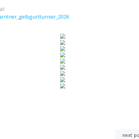
l:
arntner_gelbgurtturnier_2026
Post
next p