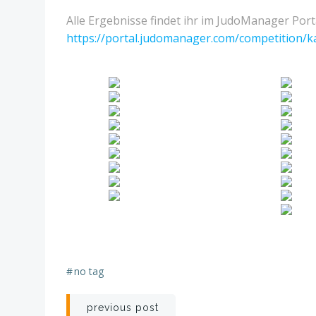
Alle Ergebnisse findet ihr im JudoManager Porta
https://portal.judomanager.com/competition/k
#
no tag
Post
previous post