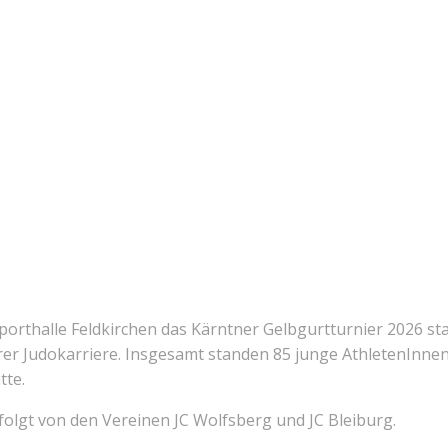
orthalle Feldkirchen das Kärntner Gelbgurtturnier 2026 sta
ihrer Judokarriere. Insgesamt standen 85 junge AthletenInnen
tte.
olgt von den Vereinen JC Wolfsberg und JC Bleiburg.