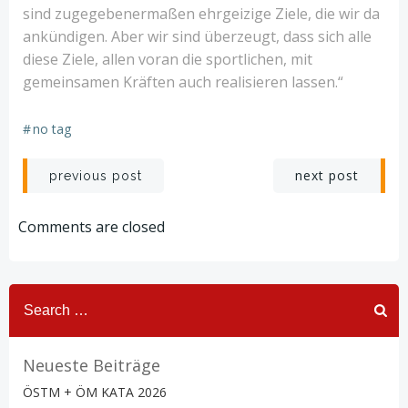
sind zugegebenermaßen ehrgeizige Ziele, die wir da
ankündigen. Aber wir sind überzeugt, dass sich alle
diese Ziele, allen voran die sportlichen, mit
gemeinsamen Kräften auch realisieren lassen.“
#
no tag
Post
Post
next post
previous post
navigation
navigation
Comments are closed
Search
for:
Neueste Beiträge
ÖSTM + ÖM KATA 2026