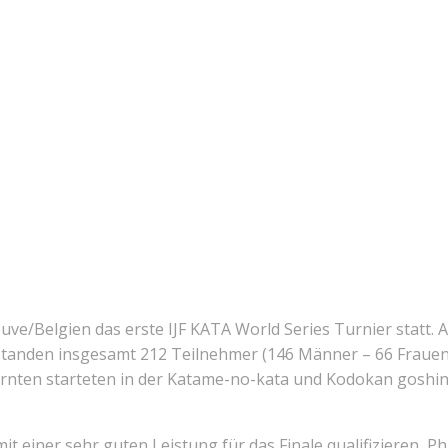
ve/Belgien das erste IJF KATA World Series Turnier statt. 
 standen insgesamt 212 Teilnehmer (146 Männer – 66 Frauen
ärnten starteten in der Katame-no-kata und Kodokan goshin
t einer sehr guten Leistung für das Finale qualifizieren, Ph