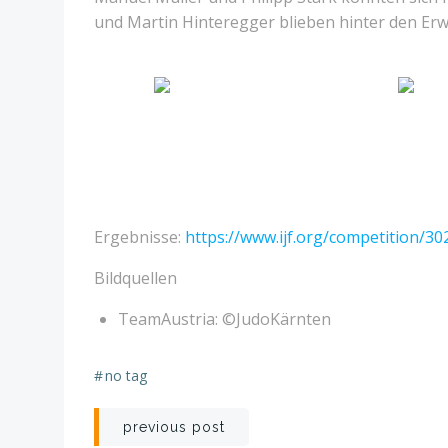
und Martin Hinteregger blieben hinter den Erw
Ergebnisse:
https://www.ijf.org/competition/30
Bildquellen
TeamAustria: ©JudoKärnten
#
no tag
Post
previous post