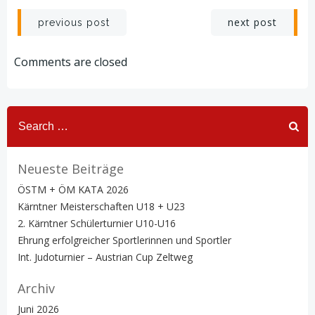
Post
Post
next post
previous post
navigation
navigation
Comments are closed
Search
for:
Neueste Beiträge
ÖSTM + ÖM KATA 2026
Kärntner Meisterschaften U18 + U23
2. Kärntner Schülerturnier U10-U16
Ehrung erfolgreicher Sportlerinnen und Sportler
Int. Judoturnier – Austrian Cup Zeltweg
Archiv
Juni 2026