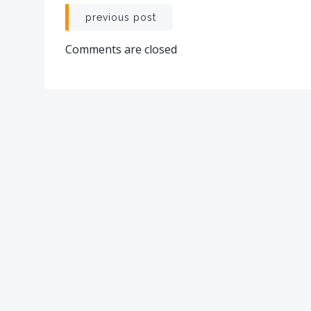
Post
previous post
navigation
Comments are closed