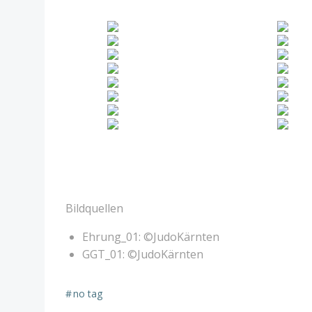
Bildquellen
Ehrung_01: ©JudoKärnten
GGT_01: ©JudoKärnten
#
no tag