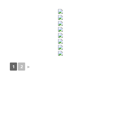
1
2
►