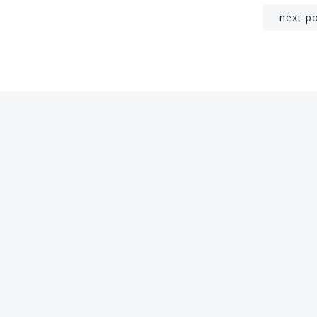
Post
next p
navigation