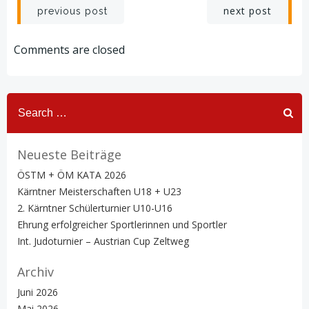
Post
Post
next post
previous post
navigation
navigation
Comments are closed
Search
for:
Neueste Beiträge
ÖSTM + ÖM KATA 2026
Kärntner Meisterschaften U18 + U23
2. Kärntner Schülerturnier U10-U16
Ehrung erfolgreicher Sportlerinnen und Sportler
Int. Judoturnier – Austrian Cup Zeltweg
Archiv
Juni 2026
Mai 2026