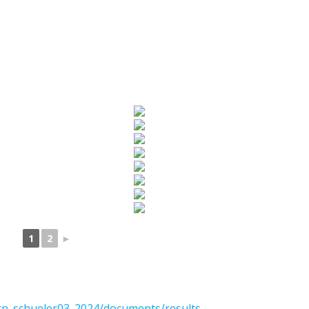
1
2
►
ktn_schueler03_2024/documents/results