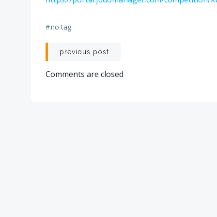
#
no tag
Post
previous post
navigation
Comments are closed