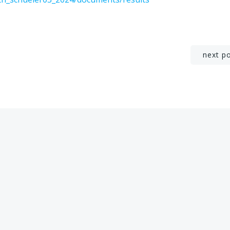
Post
next p
navigation