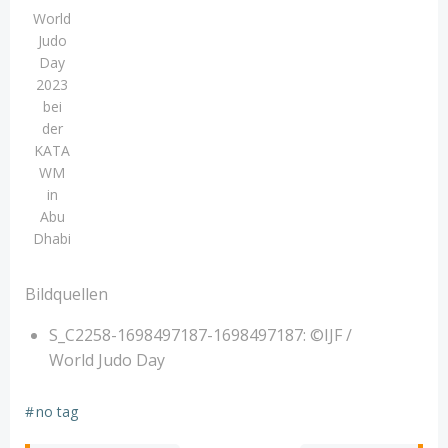
World
Judo
Day
2023
bei
der
KATA
WM
in
Abu
Dhabi
Bildquellen
S_C2258-1698497187-1698497187: ©IJF /
World Judo Day
#
no tag