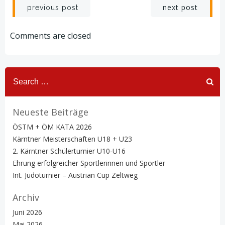
Post
Post
next post
previous post
navigation
navigation
Comments are closed
Search
for:
Neueste Beiträge
ÖSTM + ÖM KATA 2026
Kärntner Meisterschaften U18 + U23
2. Kärntner Schülerturnier U10-U16
Ehrung erfolgreicher Sportlerinnen und Sportler
Int. Judoturnier – Austrian Cup Zeltweg
Archiv
Juni 2026
Mai 2026