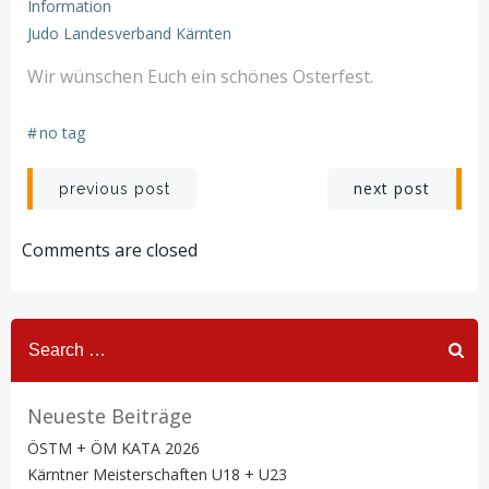
Information
Judo Landesverband Kärnten
Wir wünschen Euch ein schönes Osterfest.
#
no tag
Post
Post
next post
previous post
navigation
navigation
Comments are closed
Search
for:
Neueste Beiträge
ÖSTM + ÖM KATA 2026
Kärntner Meisterschaften U18 + U23