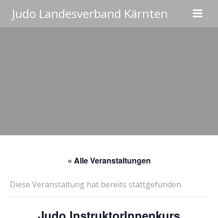
Zum
Judo Landesverband Kärnten
Inhalt
springen
« Alle Veranstaltungen
Diese Veranstaltung hat bereits stattgefunden.
Judo InstruktorInnenkurs