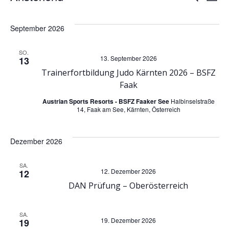
V
Liste
Datum
e
e
wählen.
September 2026
r
r
SO.
13. September 2026
13
a
a
Trainerfortbildung Judo Kärnten 2026 – BSFZ
Faak
n
n
Austrian Sports Resorts - BSFZ Faaker See
Halbinselstraße
s
14, Faak am See, Kärnten, Österreich
s
t
t
Dezember 2026
a
a
SA.
12. Dezember 2026
12
l
DAN Prüfung – Oberösterreich
l
t
t
SA.
19. Dezember 2026
19