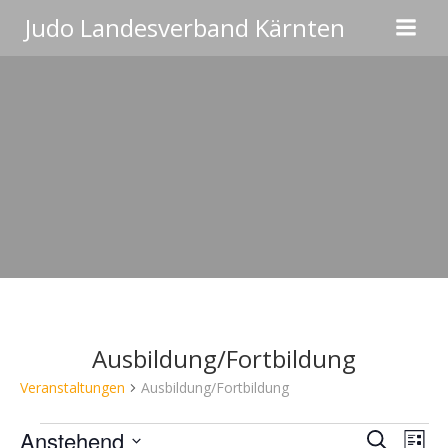
Zum
Judo Landesverband Kärnten
Inhalt
springen
Ausbildung/Fortbildung
Veranstaltungen
Ausbildung/Fortbildung
Veranstaltungen
V
Anstehend
Suche