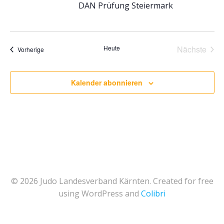
u
DAN Prüfung Steiermark
u
n
n
g
Heute
Nächste
Veranstaltungen
Vorherige
g
Veransta
A
e
Kalender abonnieren
n
n
s
S
i
u
c
h
c
© 2026 Judo Landesverband Kärnten. Created for free
using WordPress and
Colibri
t
h